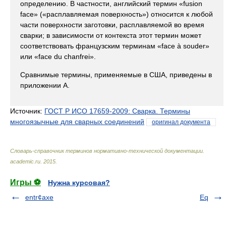
определению. В частности, английский термин «fusion
face» («расплавляемая поверхность») относится к любой
части поверхности заготовки, расплавляемой во время
сварки; в зависимости от контекста этот термин может
соответствовать французским терминам «face à souder»
или «face du chanfrei».
Сравнимые термины, применяемые в США, приведены в
приложении А.
Источник:
ГОСТ Р ИСО 17659-2009: Сварка. Термины
многоязычные для сварных соединений
оригинал документа
Словарь-справочник терминов нормативно-технической документации
.
academic.ru
.
2015
.
Игры ⚽
Нужна курсовая?
entr¢axe
Eq