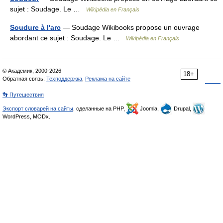
sujet : Soudage. Le …
Wikipédia en Français
Soudure à l'arc
— Soudage Wikibooks propose un ouvrage
abordant ce sujet : Soudage. Le …
Wikipédia en Français
© Академик, 2000-2026
18+
Обратная связь:
Техподдержка
,
Реклама на сайте
👣 Путешествия
Экспорт словарей на сайты
, сделанные на PHP,
Joomla,
Drupal,
WordPress, MODx.